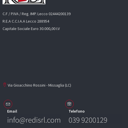
C.F / P.IVA / Reg. IMP. Lecco 02444200139
R.E.A C.C.I.A.A Lecco 288954
Capitale Sociale Euro 30.000,00 I.V
Via Gioacchino Rossini - Missaglia (LC)
Email
Telefono