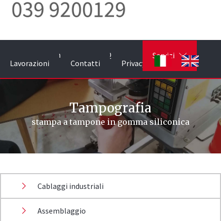
Home
Chi siamo
Qualità
Servizi
Lavorazioni
Contatti
Privacy
Tampografia
stampa a tampone in gomma siliconica
Cablaggi industriali
Assemblaggio