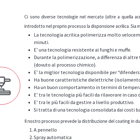
Ci sono diverse tecnologie nel mercato (oltre a quella acr
introdotto nel proprio processo la disponsione acrilica. Sia
La tecnologia acrilica polimerizza molto velocem
minuti.
E’ una tecnologia resistente ai funghi e muffe.
Durante la polimerizzazione, a differenza di altr
(dovuto al processo chimico).
E’ la miglior tecnologia disponibile per “difendersi
Ha buone caratteristiche dielettriche (isolamento
Ha un buon comportamento in termini di temperat
E’ tra le tecnologia più facili da rilavorare in caso 
E’ tra le più facili da gestire a livello produttivo.
Si tratta di una tecnologia consolidata dai costi ba
Il nostro processo prevede la distribuzione del coating in d
A pennello
Spray automatica