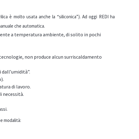
ilica è molto usata anche la “siliconica”). Ad oggi REDI ha
 manuale che automatica.
ente a temperatura ambiente, di solito in pochi
e tecnologie, non produce alcun surriscaldamento
 dall’umidità”.
).
ura di lavoro.
di necessità.
ssi.
ue modalità: